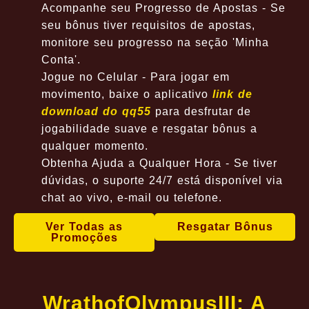
Acompanhe seu Progresso de Apostas - Se
seu bônus tiver requisitos de apostas,
monitore seu progresso na seção 'Minha
Conta'.
Jogue no Celular - Para jogar em
movimento, baixe o aplicativo
link de
download do qq55
para desfrutar de
jogabilidade suave e resgatar bônus a
qualquer momento.
Obtenha Ajuda a Qualquer Hora - Se tiver
dúvidas, o suporte 24/7 está disponível via
chat ao vivo, e-mail ou telefone.
Ver Todas as
Resgatar Bônus
Promoções
WrathofOlympusIII: A