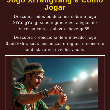
Jogar
Descubra todos os detalhes sobre o jogo
XiYangYang, suas regras e estratégias de
sucesso com a palavra-chave qq55.
Descubra o emocionante e inovador jogo
3potsExtra, suas mecânicas e regras, e como ele
se destaca em eventos atuais.