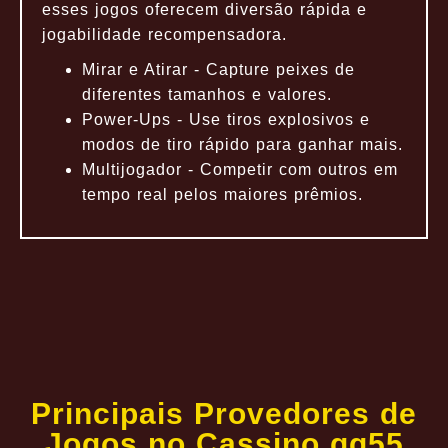
esses jogos oferecem diversão rápida e
jogabilidade recompensadora.
Mirar e Atirar - Capture peixes de
diferentes tamanhos e valores.
Power-Ups - Use tiros explosivos e
modos de tiro rápido para ganhar mais.
Multijogador - Competir com outros em
tempo real pelos maiores prêmios.
Principais Provedores de
Jogos no Cassino qq55