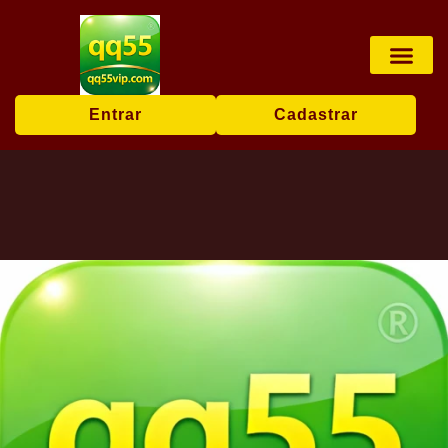
Jogos de pôque
Apostas esp
Jogos de cass
Rinha de galos
Ofertas exc
Notícias do S
Entrar
Cadastrar