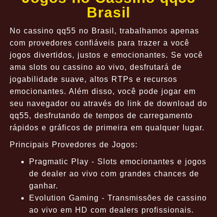
Brasil
No cassino qq55 no Brasil, trabalhamos apenas
com provedores confiáveis para trazer a você
jogos divertidos, justos e emocionantes. Se você
ama slots ou cassino ao vivo, desfrutará de
jogabilidade suave, altos RTPs e recursos
emocionantes. Além disso, você pode jogar em
seu navegador ou através do link de download do
qq55, desfrutando de tempos de carregamento
rápidos e gráficos de primeira em qualquer lugar.
Principais Provedores de Jogos:
Pragmatic Play - Slots emocionantes e jogos
de dealer ao vivo com grandes chances de
ganhar.
Evolution Gaming - Transmissões de cassino
ao vivo em HD com dealers profissionais.