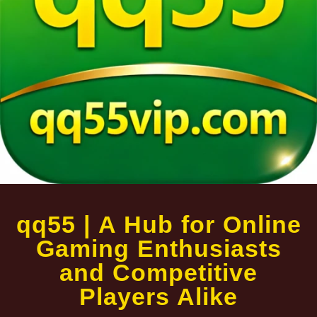
qq55 | A Hub for Online
Gaming Enthusiasts
and Competitive
Players Alike