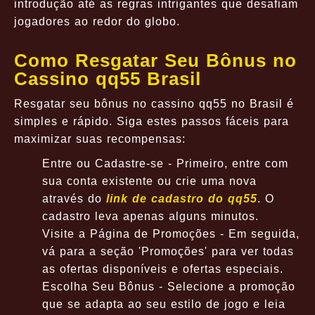
introdução até as regras intrigantes que desafiam
jogadores ao redor do globo.
Como Resgatar Seu Bônus no
Cassino qq55 Brasil
Resgatar seu bônus no cassino qq55 no Brasil é
simples e rápido. Siga estes passos fáceis para
maximizar suas recompensas:
Entre ou Cadastre-se - Primeiro, entre com
sua conta existente ou crie uma nova
através do
link de cadastro do qq55
. O
cadastro leva apenas alguns minutos.
Visite a Página de Promoções - Em seguida,
vá para a seção 'Promoções' para ver todas
as ofertas disponíveis e ofertas especiais.
Escolha Seu Bônus - Selecione a promoção
que se adapta ao seu estilo de jogo e leia