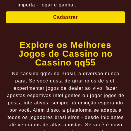
importa - jogar e ganhar.
Cadastrar
Explore os Melhores
Jogos de Cassino no
Cassino qq55
No cassino qq55 no Brasil, a diversão nunca
para. Se você gosta de girar rolos de slot,
experimentar jogos de dealer ao vivo, fazer
apostas esportivas inteligentes ou jogar jogos de
pesca interativos, sempre há emoção esperando
por você. Além disso, a plataforma se adapta a
todos os jogadores brasileiros - desde iniciantes
até veteranos de altas apostas. Se você é novo