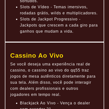
sortudos.
Slots de Vídeo - Temas imersivos,
rodadas grátis, wilds e multiplicadores.
Slots de Jackpot Progressivo -
Jackpots que crescem a cada giro para
ganhos que mudam a vida.
Cassino Ao Vivo
Se você deseja uma experiência real de
cassino, o cassino ao vivo do qq55 traz
jogos de mesa autênticos diretamente para
sua tela. Além disso, você pode interagir
com dealers profissionais e outros
jogadores em tempo real.
Blackjack Ao Vivo - Vença o dealer