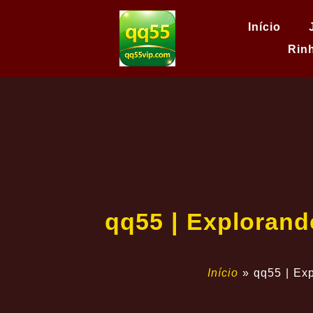
Início
Rin
qq55 | Exploran
Início
»
qq55 | Ex