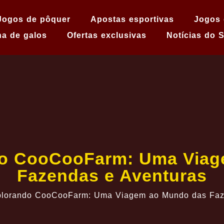
Jogos de pôquer
Apostas esportivas
Jogos 
ha de galos
Ofertas exclusivas
Notícias do S
do CooCooFarm: Uma Via
Fazendas e Aventuras
plorando CooCooFarm: Uma Viagem ao Mundo das Faz