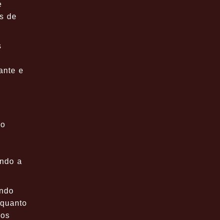
e
as de
s
ante e
ão
ando a
endo
nquanto
nos