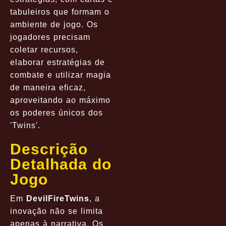
tabuleiros que formam o
ambiente de jogo. Os
jogadores precisam
coletar recursos,
elaborar estratégias de
combate e utilizar magia
de maneira eficaz,
aproveitando ao máximo
os poderes únicos dos
'Twins'.
Descrição
Detalhada do
Jogo
Em
DevilFireTwins
, a
inovação não se limita
apenas à narrativa. Os