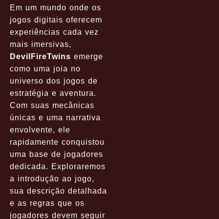
Em um mundo onde os
jogos digitais oferecem
experiências cada vez
mais imersivas,
DevilFireTwins
emerge
como uma joia no
universo dos jogos de
estratégia e aventura.
Com suas mecânicas
únicas e uma narrativa
envolvente, ele
rapidamente conquistou
uma base de jogadores
dedicada. Exploraremos
a introdução ao jogo,
sua descrição detalhada
e as regras que os
jogadores devem seguir