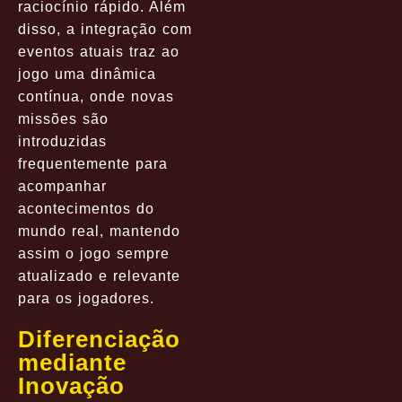
raciocínio rápido. Além
disso, a integração com
eventos atuais traz ao
jogo uma dinâmica
contínua, onde novas
missões são
introduzidas
frequentemente para
acompanhar
acontecimentos do
mundo real, mantendo
assim o jogo sempre
atualizado e relevante
para os jogadores.
Diferenciação
mediante
Inovação