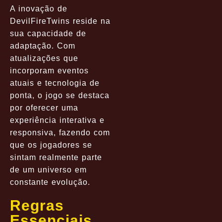
A inovação de
DevilFireTwins
reside na
sua capacidade de
adaptação. Com
atualizações que
incorporam eventos
atuais e tecnologia de
ponta, o jogo se destaca
por oferecer uma
experiência interativa e
responsiva, fazendo com
que os jogadores se
sintam realmente parte
de um universo em
constante evolução.
Regras
Essenciais