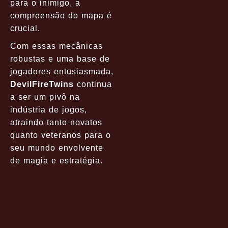
para o inimigo, a
compreensão do mapa é
crucial.
Com essas mecânicas
robustas e uma base de
jogadores entusiasmada,
DevilFireTwins
continua
a ser um pivô na
indústria de jogos,
atraindo tanto novatos
quanto veteranos para o
seu mundo envolvente
de magia e estratégia.