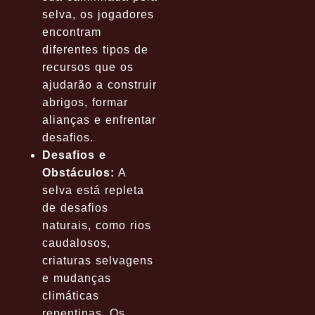
selva, os jogadores
encontram
diferentes tipos de
recursos que os
ajudarão a construir
abrigos, formar
alianças e enfrentar
desafios.
Desafios e
Obstáculos:
A
selva está repleta
de desafios
naturais, como rios
caudalosos,
criaturas selvagens
e mudanças
climáticas
repentinas. Os