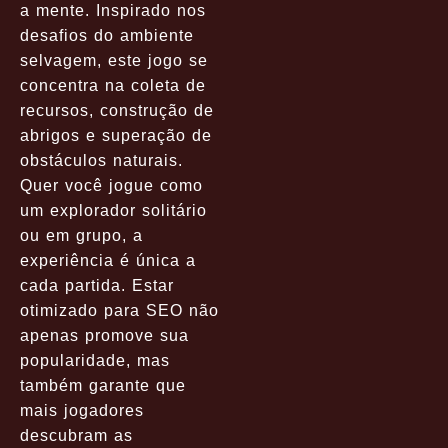
a mente. Inspirado nos
desafios do ambiente
selvagem, este jogo se
concentra na coleta de
recursos, construção de
abrigos e superação de
obstáculos naturais.
Quer você jogue como
um explorador solitário
ou em grupo, a
experiência é única a
cada partida. Estar
otimizado para SEO não
apenas promove sua
popularidade, mas
também garante que
mais jogadores
descubram as