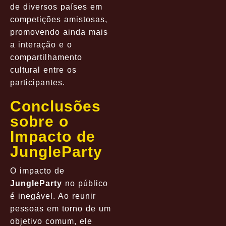
de diversos países em
competições amistosas,
promovendo ainda mais
a interação e o
compartilhamento
cultural entre os
participantes.
Conclusões
sobre o
Impacto de
JungleParty
O impacto de
JungleParty
no público
é inegável. Ao reunir
pessoas em torno de um
objetivo comum, ele