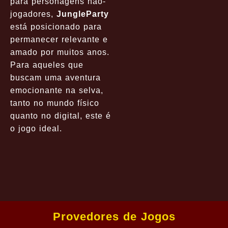
para personagens não-
jogadores,
JungleParty
está posicionado para
permanecer relevante e
amado por muitos anos.
Para aqueles que
buscam uma aventura
emocionante na selva,
tanto no mundo físico
quanto no digital, este é
o jogo ideal.
Provedores de Jogos