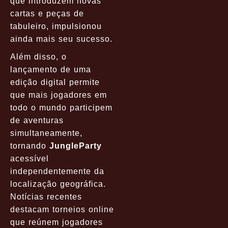
que introduzem novas
cartas e peças de
tabuleiro, impulsionou
ainda mais seu sucesso.
Além disso, o
lançamento de uma
edição digital permite
que mais jogadores em
todo o mundo participem
de aventuras
simultaneamente,
tornando
JungleParty
acessível
independentemente da
localização geográfica.
Notícias recentes
destacam torneios online
que reúnem jogadores