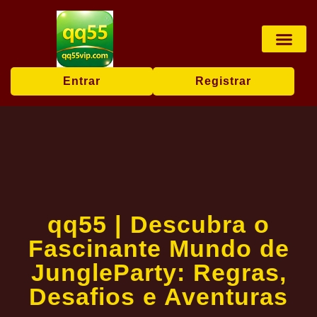
Jogos de pôque
Apostas esp
Jogos de cass
Rinha de galos
Ofertas exc
Notícias do S
Entrar
Registrar
qq55 | Descubra o
Fascinante Mundo de
JungleParty: Regras,
Desafios e Aventuras