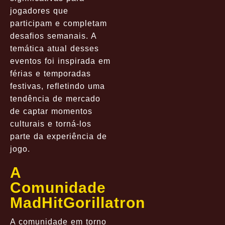
jogadores que
participam e completam
desafios semanais. A
temática atual desses
eventos foi inspirada em
férias e temporadas
festivas, refletindo uma
tendência de mercado
de captar momentos
culturais e torná-los
parte da experiência de
jogo.
A
Comunidade
MadHitGorillatron
A comunidade em torno