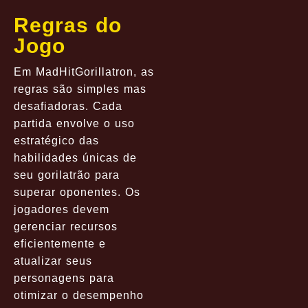
Regras do
Jogo
Em MadHitGorillatron, as
regras são simples mas
desafiadoras. Cada
partida envolve o uso
estratégico das
habilidades únicas de
seu gorilatrão para
superar oponentes. Os
jogadores devem
gerenciar recursos
eficientemente e
atualizar seus
personagens para
otimizar o desempenho