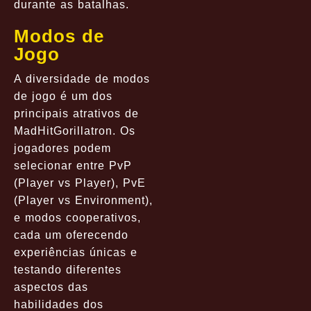
durante as batalhas.
Modos de
Jogo
A diversidade de modos
de jogo é um dos
principais atrativos de
MadHitGorillatron. Os
jogadores podem
selecionar entre PvP
(Player vs Player), PvE
(Player vs Environment),
e modos cooperativos,
cada um oferecendo
experiências únicas e
testando diferentes
aspectos das
habilidades dos