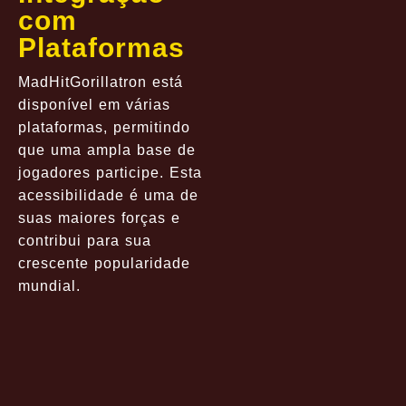
com
Plataformas
MadHitGorillatron está
disponível em várias
plataformas, permitindo
que uma ampla base de
jogadores participe. Esta
acessibilidade é uma de
suas maiores forças e
contribui para sua
crescente popularidade
mundial.