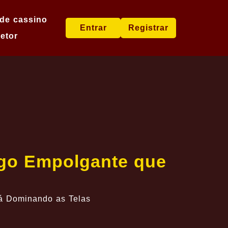
de cassino
Entrar
Registrar
etor
go Empolgante que
á Dominando as Telas