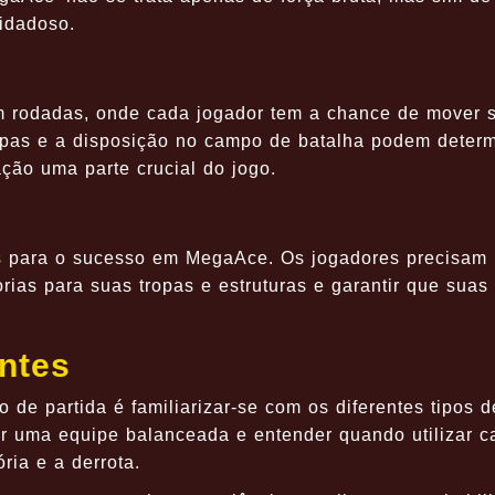
uidadoso.
 rodadas, onde cada jogador tem a chance de mover 
opas e a disposição no campo de batalha podem determ
ação uma parte crucial do jogo.
is para o sucesso em MegaAce. Os jogadores precisam
orias para suas tropas e estruturas e garantir que suas
antes
de partida é familiarizar-se com os diferentes tipos d
ir uma equipe balanceada e entender quando utilizar c
ria e a derrota.