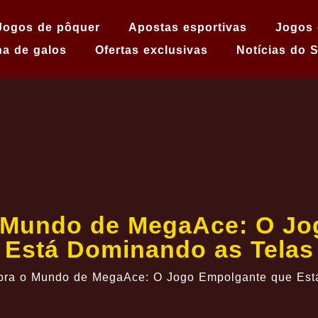
Jogos de pôquer
Apostas esportivas
Jogos 
ha de galos
Ofertas exclusivas
Notícias do S
o Mundo de MegaAce: O Jo
Está Dominando as Telas
bra o Mundo de MegaAce: O Jogo Empolgante que Est