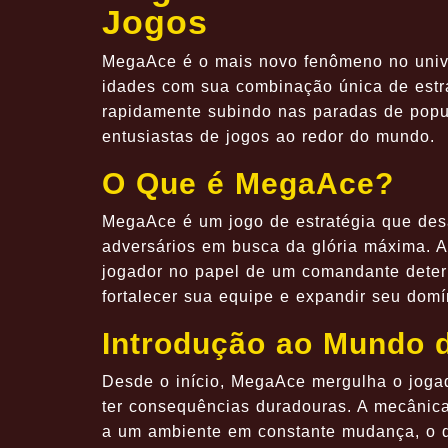
Jogos
MegaAce é o mais novo fenômeno no univer
idades com sua combinação única de estra
rapidamente subindo nas paradas de popu
entusiastas de jogos ao redor do mundo.
O Que é MegaAce?
MegaAce é um jogo de estratégia que desa
adversários em busca da glória máxima. 
jogador no papel de um comandante determ
fortalecer sua equipe e expandir seu domí
Introdução ao Mundo
Desde o início, MegaAce mergulha o joga
ter consequências duradouras. A mecânica
a um ambiente em constante mudança, o qu