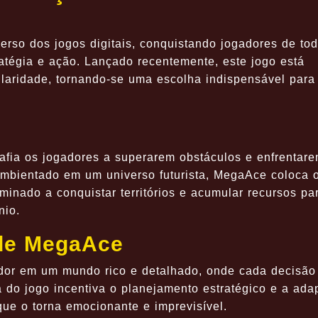
so dos jogos digitais, conquistando jogadores de to
tégia e ação. Lançado recentemente, este jogo está
laridade, tornando-se uma escolha indispensável para
fia os jogadores a superarem obstáculos e enfrentar
Ambientado em um universo futurista, MegaAce coloca 
inado a conquistar territórios e acumular recursos pa
nio.
 de MegaAce
dor em um mundo rico e detalhado, onde cada decisão
 do jogo incentiva o planejamento estratégico e a ada
e o torna emocionante e imprevisível.