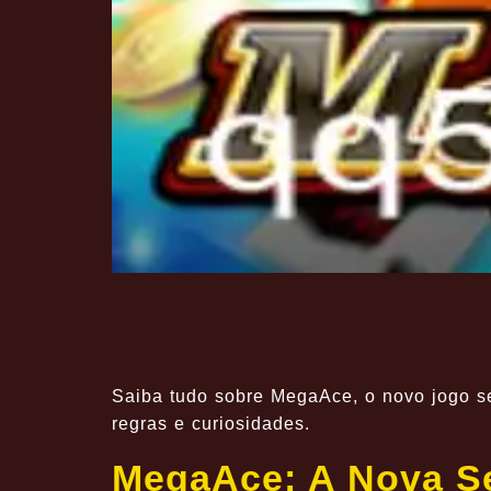
Saiba tudo sobre MegaAce, o novo jogo se
regras e curiosidades.
MegaAce: A Nova S