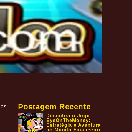
Postagem Recente
uas
Descubra o Jogo
EyeOnTheMoney:
Estratégia e Aventura
no Mundo Financeiro