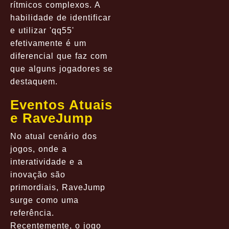
rítmicos complexos. A
habilidade de identificar
e utilizar 'qq55'
efetivamente é um
diferencial que faz com
que alguns jogadores se
destaquem.
Eventos Atuais
e RaveJump
No atual cenário dos
jogos, onde a
interatividade e a
inovação são
primordiais, RaveJump
surge como uma
referência.
Recentemente, o jogo