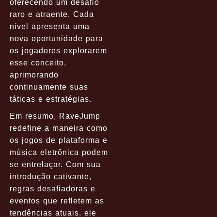
oferecendo um desafio
raro e atraente. Cada
nível apresenta uma
nova oportunidade para
os jogadores explorarem
esse conceito,
aprimorando
continuamente suas
táticas e estratégias.
Em resumo, RaveJump
redefine a maneira como
os jogos de plataforma e
música eletrônica podem
se entrelaçar. Com sua
introdução cativante,
regras desafiadoras e
eventos que refletem as
tendências atuais, ele