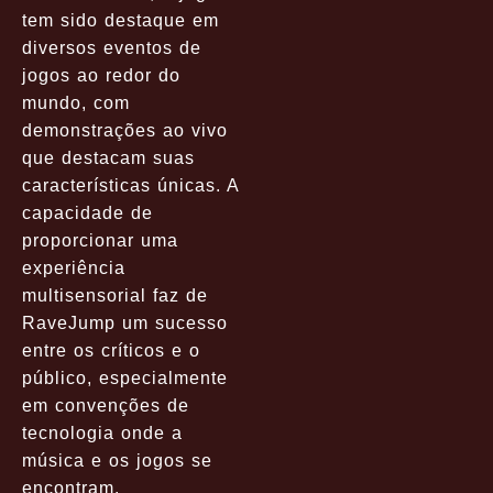
tem sido destaque em
diversos eventos de
jogos ao redor do
mundo, com
demonstrações ao vivo
que destacam suas
características únicas. A
capacidade de
proporcionar uma
experiência
multisensorial faz de
RaveJump um sucesso
entre os críticos e o
público, especialmente
em convenções de
tecnologia onde a
música e os jogos se
encontram.