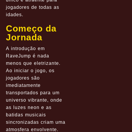
jogadores de todas as
idades.
Começo da
Jornada
A introdução em
RaveJump é nada
menos que eletrizante.
Ao iniciar o jogo, os
jogadores são
imediatamente
transportados para um
universo vibrante, onde
as luzes neon e as
batidas musicais
sincronizadas criam uma
atmosfera envolvente.