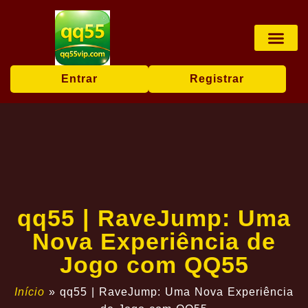
Jogos de pôque
Apostas esp
Jogos de cass
Rinha de galos
Ofertas exc
Notícias do S
Entrar
Registrar
qq55 | RaveJump: Uma
Nova Experiência de
Jogo com QQ55
Início
»
qq55 | RaveJump: Uma Nova Experiência