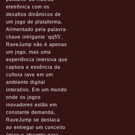
eletrônica com os
desafios dinâmicos de
um jogo de plataforma.
Alimentado pela palavra-
chave intrigante 'qq55',
RaveJump não é apenas
um jogo, mas uma
experiência imersiva que
captura a essência da
cultura rave em um
ambiente digital
interativo. Em um mundo
onde os jogos
inovadores estão em
constante demanda,
RaveJump se destaca
ao entregar um conceito
único e atraente para