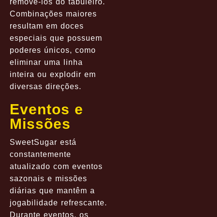
removê-los do tabuleiro.
Combinações maiores
resultam em doces
especiais que possuem
poderes únicos, como
eliminar uma linha
inteira ou explodir em
diversas direções.
Eventos e
Missões
SweetSugar está
constantemente
atualizado com eventos
sazonais e missões
diárias que mantêm a
jogabilidade refrescante.
Durante eventos, os