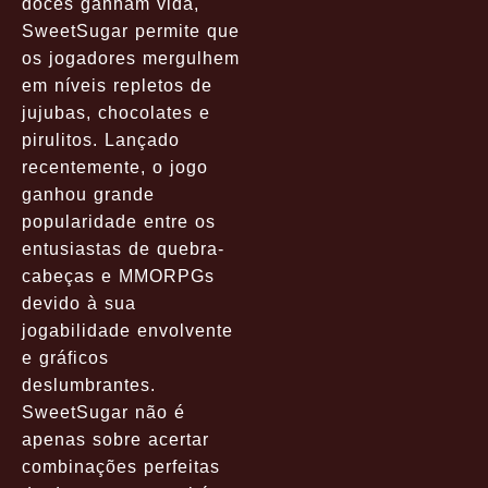
doces ganham vida,
SweetSugar permite que
os jogadores mergulhem
em níveis repletos de
jujubas, chocolates e
pirulitos. Lançado
recentemente, o jogo
ganhou grande
popularidade entre os
entusiastas de quebra-
cabeças e MMORPGs
devido à sua
jogabilidade envolvente
e gráficos
deslumbrantes.
SweetSugar não é
apenas sobre acertar
combinações perfeitas