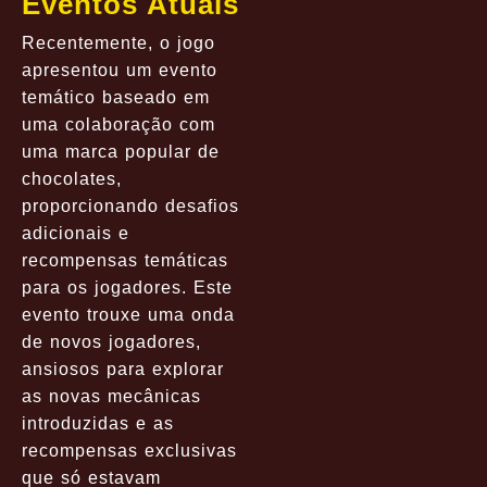
Eventos Atuais
Recentemente, o jogo
apresentou um evento
temático baseado em
uma colaboração com
uma marca popular de
chocolates,
proporcionando desafios
adicionais e
recompensas temáticas
para os jogadores. Este
evento trouxe uma onda
de novos jogadores,
ansiosos para explorar
as novas mecânicas
introduzidas e as
recompensas exclusivas
que só estavam