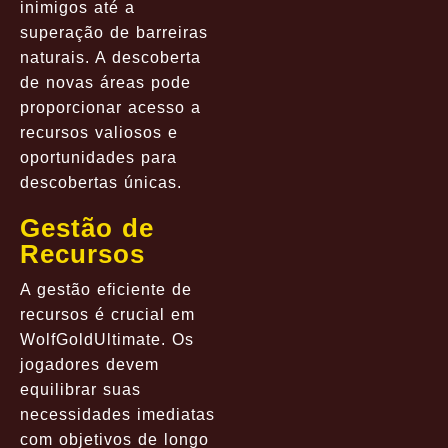
inimigos até a
superação de barreiras
naturais. A descoberta
de novas áreas pode
proporcionar acesso a
recursos valiosos e
oportunidades para
descobertas únicas.
Gestão de
Recursos
A gestão eficiente de
recursos é crucial em
WolfGoldUltimate. Os
jogadores devem
equilibrar suas
necessidades imediatas
com objetivos de longo