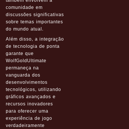
também envolvem a
comunidade em
discussões significativas
sobre temas importantes
do mundo atual.
Além disso, a integração
de tecnologia de ponta
garante que
WolfGoldUltimate
permaneça na
vanguarda dos
desenvolvimentos
tecnológicos, utilizando
gráficos avançados e
recursos inovadores
para oferecer uma
experiência de jogo
verdadeiramente