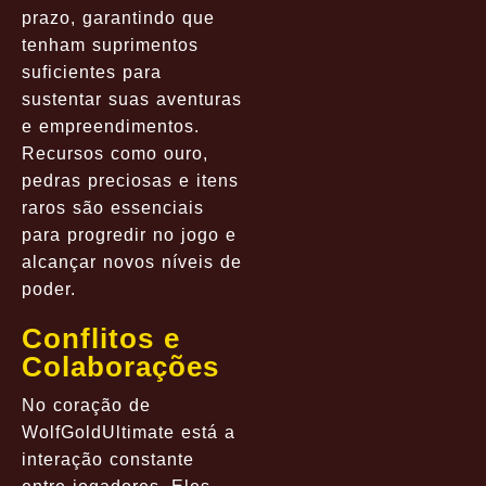
prazo, garantindo que
tenham suprimentos
suficientes para
sustentar suas aventuras
e empreendimentos.
Recursos como ouro,
pedras preciosas e itens
raros são essenciais
para progredir no jogo e
alcançar novos níveis de
poder.
Conflitos e
Colaborações
No coração de
WolfGoldUltimate está a
interação constante