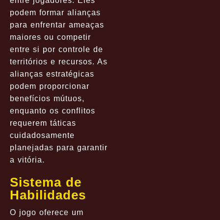
entre jogadores. Eles
podem formar alianças
para enfrentar ameaças
maiores ou competir
entre si por controle de
territórios e recursos. As
alianças estratégicas
podem proporcionar
benefícios mútuos,
enquanto os conflitos
requerem táticas
cuidadosamente
planejadas para garantir
a vitória.
Sistema de
Habilidades
O jogo oferece um